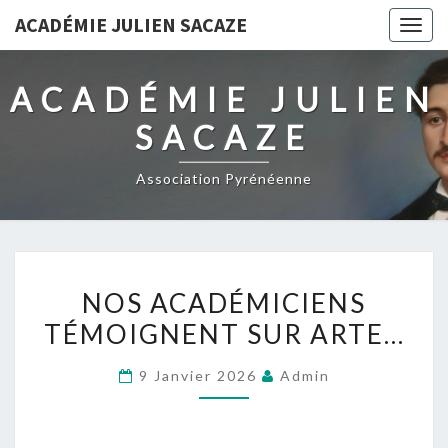
ACADÉMIE JULIEN SACAZE
Togg
navig
ACADÉMIE JULIEN
SACAZE
Association Pyrénéenne
NOS
NOS ACADÉMICIENS
ACADÉMICIENS
TÉMOIGNENT SUR ARTE…
TÉMOIGNENT
SUR
9 Janvier 2026
Admin
ARTE…