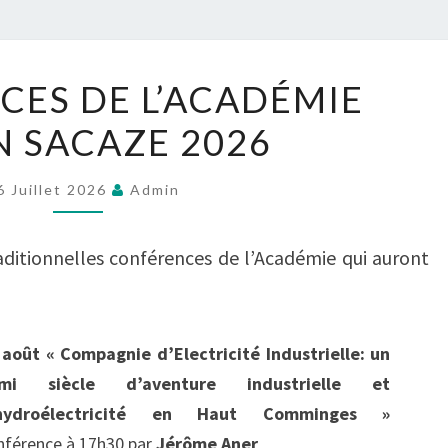
CONFÉRENCES
ES DE L’ACADÉMIE
DE
N SACAZE 2026
L’ACADÉMIE
JULIEN
SACAZE
6 Juillet 2026
Admin
2026
ditionnelles conférences de l’Académie qui auront
 août
« Compagnie d’Electricité Industrielle: un
mi siècle d’aventure industrielle et
hydroélectricité en Haut Comminges »
nférence à 17h30 par
Jérôme Aner